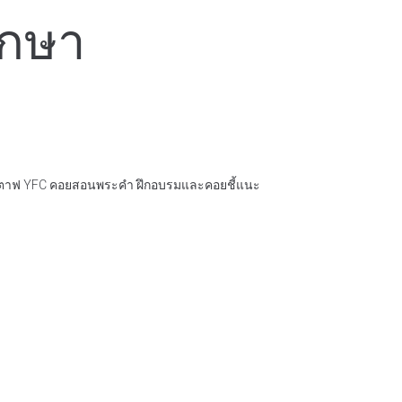
ึกษา
พี่ๆ สตาฟ YFC คอยสอนพระคำ ฝึกอบรมและคอยชี้แนะ